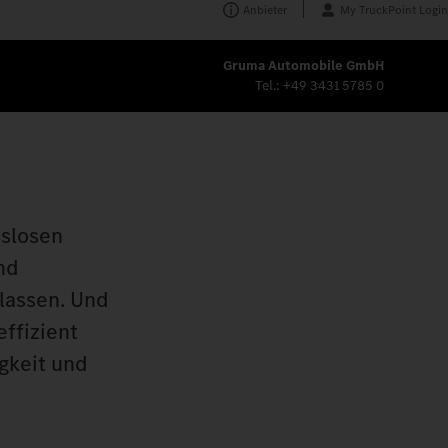
Anbieter
My TruckPoint Login
Gruma Automobile GmbH
Tel.:
+49 3431 5785 0
sslosen
nd
rlassen. Und
effizient
gkeit und