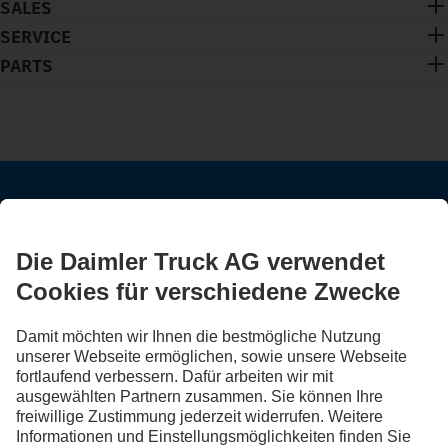
SALES
SERVICE
PARTS
BLEIB IN KONTAKT.
Entdecke Mercedes-Benz Trucks auf unseren digitalen
Kanälen.