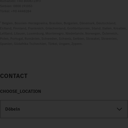
Rumänien: +40 800672393
Serbien: 0800 191053
Türkei: +90 4446284
3
Belgien, Bosnien-Herzegowina, Brasilien, Bulgarien, Dänemark, Deutschland,
Estland, Finnland, Frankreich, Griechenland, Großbritannien, Irland, Italien, Kroatien,
Lettland, Litauen, Luxemburg, Montenegro, Niederlande, Norwegen, Österreich,
Polen, Portugal, Rumänien, Schweden, Schweiz, Serbien, Slowakei, Slowenien,
Spanien, Südafrika Tschechien, Türkei, Ungarn, Zypern.
CONTACT
CHOOSE_LOCATION
Döbeln